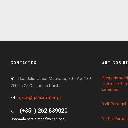
CONTACTOS
ARTIGOS R
Segundo semin
Rua Júlio César Machado, 80 - Ap. 139
Treino de Par
2500-225 Caldas da Rainha
setembro
geral@fpbadminton.pt
XVIII Portugal
(+351) 262 839020
VI U17 Portug
Chamada para a rede fixa nacional