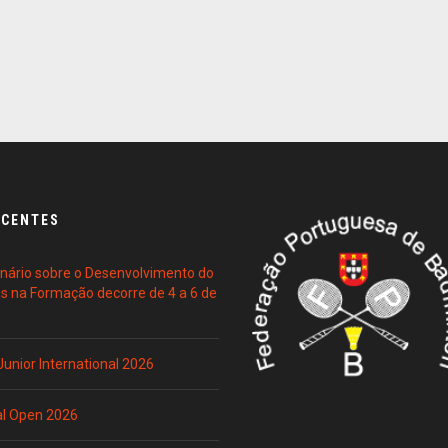
ECENTES
ário sobre o Desenvolvimento do
es na Formação decorre de 4 a 6 de
 Junior International 2026
al Open 2026