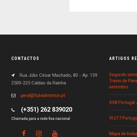
CONTACTOS
ARTIGOS R
Segundo semin
Rua Júlio César Machado, 80 - Ap. 139
Treino de Par
2500-225 Caldas da Rainha
setembro
geral@fpbadminton.pt
XVIII Portugal
(+351) 262 839020
VI U17 Portug
Chamada para a rede fixa nacional
Mapa de Inclu