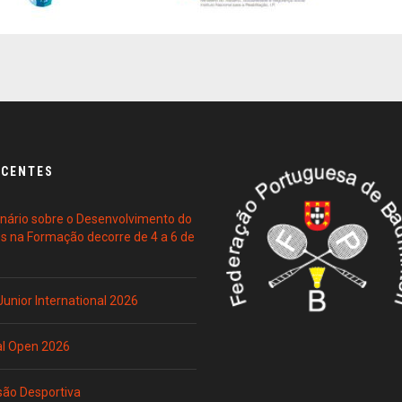
ECENTES
ário sobre o Desenvolvimento do
es na Formação decorre de 4 a 6 de
 Junior International 2026
al Open 2026
são Desportiva