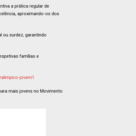
tiva a prática regular de
excelência, aproximando-os dos
ual ou surdez, garantindo
espetivas famílias e
aralimpico-jovem1
para mais jovens no Movimento