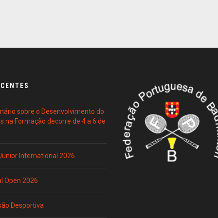
ECENTES
ário sobre o Desenvolvimento do
es na Formação decorre de 4 a 6 de
 Junior International 2026
al Open 2026
são Desportiva