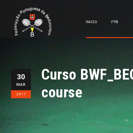
INICIO
FPB
Curso BWF_BEC 
30
MAR
course
2017