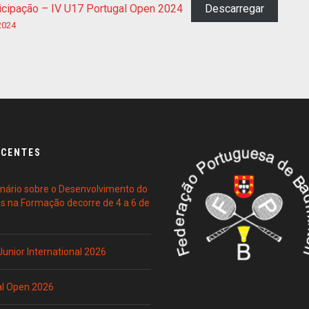
ticipação – IV U17 Portugal Open 2024
Descarregar
2024
ECENTES
ário sobre o Desenvolvimento do
es na Formação decorre de 4 a 6 de
 Junior International 2026
al Open 2026