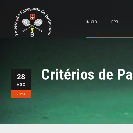
INICIO
FPB
Critérios de P
28
AGO
2024