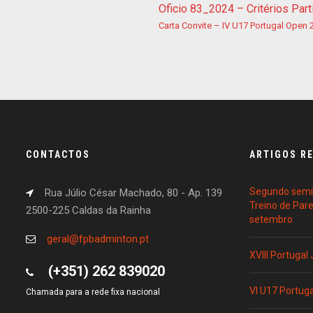
Oficio 83_2024 – Critérios Par
Carta Convite – IV U17 Portugal Open 
CONTACTOS
ARTIGOS R
Segundo semin
Rua Júlio César Machado, 80 - Ap. 139
Treino de Par
2500-225 Caldas da Rainha
setembro
geral@fpbadminton.pt
XVIII Portugal
(+351) 262 839020
VI U17 Portug
Chamada para a rede fixa nacional