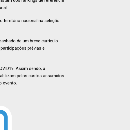
constam dos rankings de referência
onal.
o território nacional na seleção
mpanhado de um breve currículo
participações prévias e
COVID19. Assim sendo, a
abilizam pelos custos assumidos
o evento.