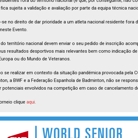
residentes fora do território nacional (e que, por conseguinte, não 
 fica sujeita a validação e avaliação por parte da equipa técnica naci
se no direito de dar prioridade a um atleta nacional residente fora d
 neste Evento.
a do território nacional devem enviar o seu pedido de inscrição aco
eus resultados desportivos mais relevantes bem como indicação de 
Europa ou do Mundo de Veteranos.
eio se realizar em contexto da situação pandémica provocada pela 
ton, a BWF e a Federação Espanhola de Badminton, não se respons
por potenciais envolvidos na competição em caso de cancelamento d
orneio clique
aqui
.