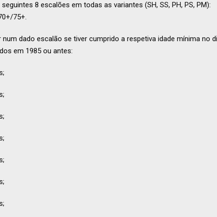
seguintes 8 escalões em todas as variantes (SH, SS, PH, PS, PM):
70+/75+.
ir num dado escalão se tiver cumprido a respetiva idade mínima no d
idos em 1985 ou antes:
s;
s;
s;
s;
s;
s;
s;