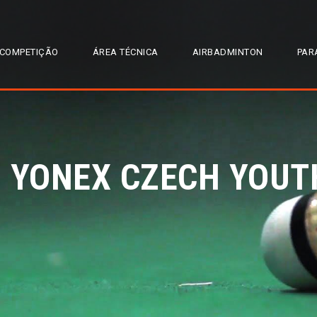
COMPETIÇÃO
ÁREA TÉCNICA
AIRBADMINTON
PAR
 – YONEX CZECH YOU