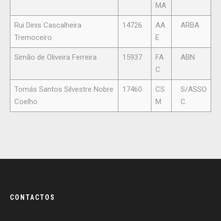
MA
Rui Dinis Cascalheira
14726
AA
ARBA
Tremoceiro
E
Simão de Oliveira Ferreira
15937
FA
ABN
C
Tomás Santos Silvestre Nobre
17460
CS
S/ASSO
Coelho
M
C.
CONTACTOS