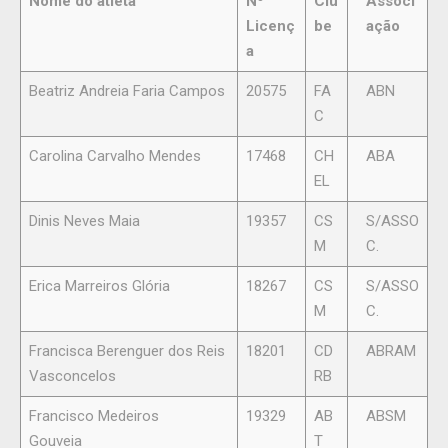
Nome do atleta
Nº
Clu
Associ
Licenç
be
ação
a
Beatriz Andreia Faria Campos
20575
FA
ABN
C
Carolina Carvalho Mendes
17468
CH
ABA
EL
Dinis Neves Maia
19357
CS
S/ASSO
M
C.
Erica Marreiros Glória
18267
CS
S/ASSO
M
C.
Francisca Berenguer dos Reis
18201
CD
ABRAM
Vasconcelos
RB
Francisco Medeiros
19329
AB
ABSM
Gouveia
T