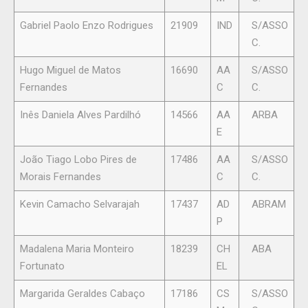
Gabriel Paolo Enzo Rodrigues
21909
IND
S/ASSO
C.
Hugo Miguel de Matos
16690
AA
S/ASSO
Fernandes
C
C.
Inês Daniela Alves Pardilhó
14566
AA
ARBA
E
João Tiago Lobo Pires de
17486
AA
S/ASSO
Morais Fernandes
C
C.
Kevin Camacho Selvarajah
17437
AD
ABRAM
P
Madalena Maria Monteiro
18239
CH
ABA
Fortunato
EL
Margarida Geraldes Cabaço
17186
CS
S/ASSO