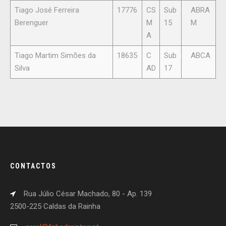
Tiago José Ferreira
17776
CS
Sub
ABRA
Berenguer
M
15
M
A
Tiago Martim Simões da
18635
C
Sub
ABCA
Silva
AD
17
CONTACTOS
Rua Júlio César Machado, 80 - Ap. 139
2500-225 Caldas da Rainha