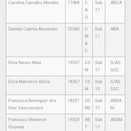
Carolina Carvalho Mendes
17468
C
Sub
ABCA
A
17
O
Daniela Cabrita Alexandre
20560
U
Sub
ABA
M
17
A
C
Dinis Neves Maia
19357
CS
Sub
S/AS
M
17
SOC.
Erica Marreiros Glória
18267
CS
Sub
S/AS
M
15
SOC.
Francisca Berenguer dos
18201
CD
Sub
ABRA
Reis Vasconcelos
RB
17
M
Francisco Medeiros
19329
AB
Sub
ABSM
Gouveia
T
17