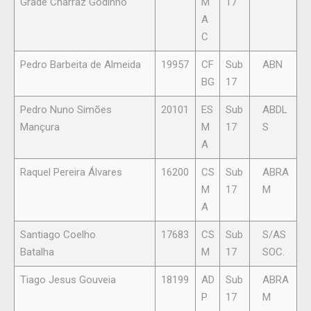
Grade Charraz Godinho
M
17
A
C
Pedro Barbeita de Almeida
19957
CF
Sub
ABN
BG
17
Pedro Nuno Simões
20101
ES
Sub
ABDL
Mançura
M
17
S
A
Raquel Pereira Álvares
16200
CS
Sub
ABRA
M
17
M
A
Santiago Coelho
17683
CS
Sub
S/AS
Batalha
M
17
SOC.
Tiago Jesus Gouveia
18199
AD
Sub
ABRA
P
17
M