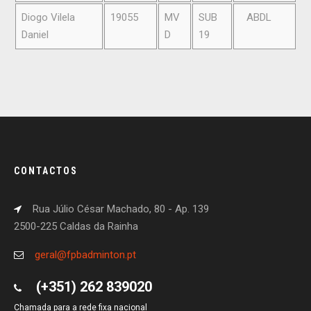
Diogo Vilela
19055
MV
SUB
ABDL
Daniel
D
19
CONTACTOS
Rua Júlio César Machado, 80 - Ap. 139
2500-225 Caldas da Rainha
geral@fpbadminton.pt
(+351) 262 839020
Chamada para a rede fixa nacional