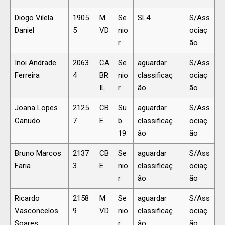
Diogo Vilela
1905
M
Se
SL4
S/Ass
Daniel
5
VD
nio
ociaç
r
ão
Inoi Andrade
2063
CA
Se
aguardar
S/Ass
Ferreira
4
BR
nio
classificaç
ociaç
IL
r
ão
ão
Joana Lopes
2125
CB
Su
aguardar
S/Ass
Canudo
7
E
b
classificaç
ociaç
19
ão
ão
Bruno Marcos
2137
CB
Se
aguardar
S/Ass
Faria
3
E
nio
classificaç
ociaç
r
ão
ão
Ricardo
2158
M
Se
aguardar
S/Ass
Vasconcelos
9
VD
nio
classificaç
ociaç
Soares
r
ão
ão