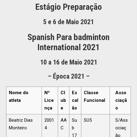
Estágio Preparação
5 e 6 de Maio 2021
Spanish Para badminton
International 202
1
10 a 16 de Maio 2021
– Época 2021 –
Nome do
Nº
Cl
Es
Classe
Asso
atleta
Lice
ub
cal
Funcional
ciaçã
nça
e
ão
o
Beatriz Dias
2001
AA
Su
SU5
S/Ass
Monteiro
4
C
b
ociaç
17
ão