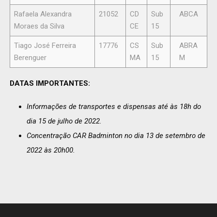
Rafaela Alexandra
21052
CD
Sub
ABCA
Moraes da Silva
CE
15
Tiago José Ferreira
17776
CS
Sub
ABRA
Berenguer
MA
15
M
DATAS IMPORTANTES:
Informações de transportes e dispensas até às 18h do
dia 15 de julho de 2022.
Concentração CAR Badminton no dia 13 de setembro de
2022 às 20h00.