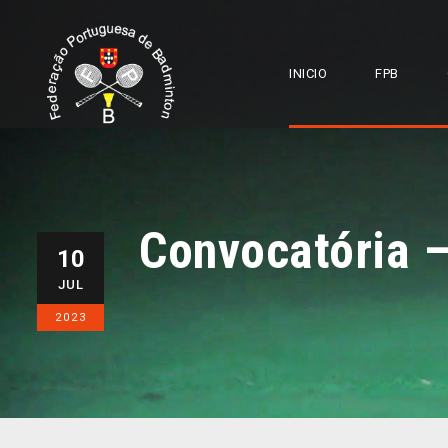
INICIO
FPB
Convocatória 
10
JUL
2023