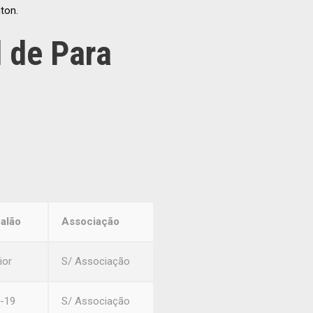
ton.
 de Para
alão
Associação
ior
S/ Associação
-19
S/ Associação