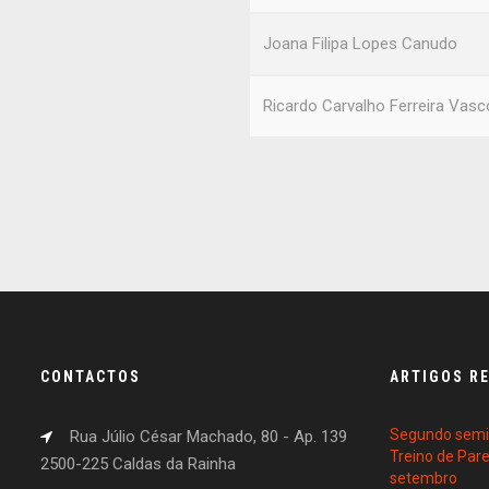
Joana Filipa Lopes Canudo
Ricardo Carvalho Ferreira Vas
CONTACTOS
ARTIGOS R
Segundo semin
Rua Júlio César Machado, 80 - Ap. 139
Treino de Par
2500-225 Caldas da Rainha
setembro