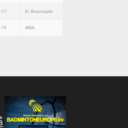
-17
S/ Associação
-19
ABDL