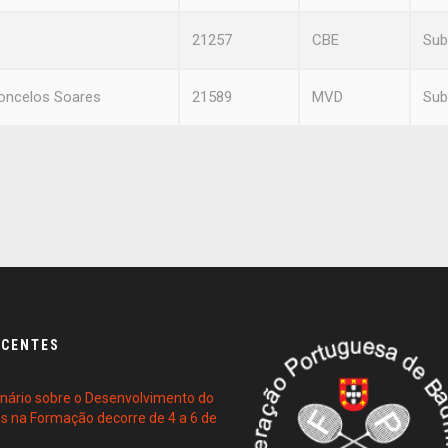
21257
CBE
Sub
concelos Soares
21589
MVD
Sub
ECENTES
ário sobre o Desenvolvimento do
es na Formação decorre de 4 a 6 de