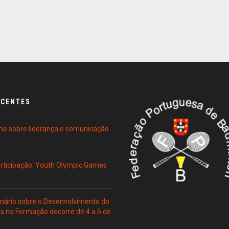
ECENTES
ne sobre liderança e comunicação
Participação: Youth Olympic Games
ário sobre o Desenvolvimento do
es na Formação decorre de 4 a 6 de