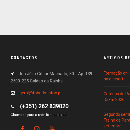
CONTACTOS
ARTIGOS R
Formação onli
Rua Júlio César Machado, 80 - Ap. 139
no desporto
2500-225 Caldas da Rainha
geral@fpbadminton.pt
Critérios de 
Dakar 2026
(+351) 262 839020
Segundo semin
Chamada para a rede fixa nacional
Treino de Par
setembro