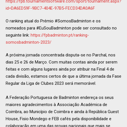
https://fpb.tournamentsoftware.com/sport/tournament.aspx?
id=DA6ED59F-9BC7-404E-97B5-FECD34DA0A6F
O ranking atual do Prémio #SomosBadminton e os
nomeados para #EuSouBadminton pode ser consultado no
seguinte link:
https://fpbadminton.pt/ranking-
somosbadminton-2023/
A próxima jornada concentrada disputa-se no Parchal, nos
dias 25 e 26 de Março. Com muitas contas ainda por serem
feitas e com alguns lugares ainda por atribuir na Final 4 de
cada divisão, estamos certos de que a última jornada da Fase
Regular da Liga de Clubes 2023 será memorável.
A Federação Portuguesa de Badminton endereça os seus
maiores agradecimentos à Associação Académica de
Coimbra, ao Município de Coimbra e ainda à República Guest
House, Fisio Mondego e FEB cafés pela disponibilidade e
colaboração em uma das provas nacionais que mais se