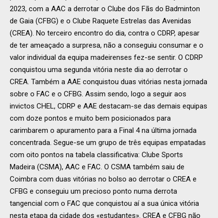
2023, com a AAC a derrotar o Clube dos Fãs do Badminton
de Gaia (CFBG) e o Clube Raquete Estrelas das Avenidas
(CREA). No terceiro encontro do dia, contra o CDRP, apesar
de ter ameaçado a surpresa, não a conseguiu consumar e o
valor individual da equipa madeirenses fez-se sentir. O CDRP
conquistou uma segunda vitória neste dia ao derrotar o
CREA. Também a AAE conquistou duas vitórias nesta jornada
sobre o FAC e o CFBG. Assim sendo, logo a seguir aos
invictos CHEL, CDRP e AAE destacam-se das demais equipas
com doze pontos e muito bem posicionados para
carimbarem o apuramento para a Final 4 na última jornada
concentrada. Segue-se um grupo de três equipas empatadas
com oito pontos na tabela classificativa: Clube Sports
Madeira (CSMA), AAC e FAC. O CSMA também saiu de
Coimbra com duas vitórias no bolso ao derrotar o CREA e
CFBG e conseguiu um precioso ponto numa derrota
tangencial com o FAC que conquistou aí a sua única vitória
nesta etapa da cidade dos «estudantes». CREA e CFBG não