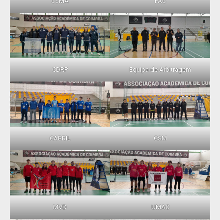
CSMA
FAC
CDRP
Equipa de Arbitragem
CABRIL
CSM
MVD
UMAC