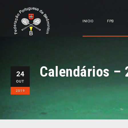
INICIO
FPB
Calendários – 
24
OUT
2019