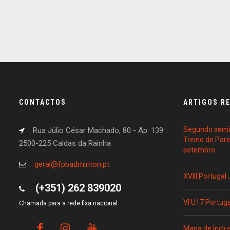
CONTACTOS
ARTIGOS R
Segundo semin
Rua Júlio César Machado, 80 - Ap. 139
Treino de Par
2500-225 Caldas da Rainha
setembro
geral@fpbadminton.pt
XVIII Portugal
(+351) 262 839020
VI U17 Portug
Chamada para a rede fixa nacional
Mapa de Inclu