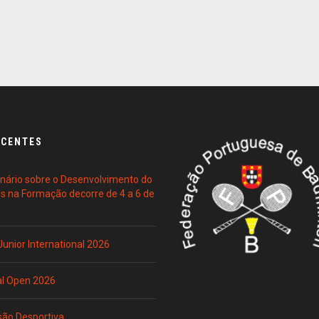
ECENTES
ário sobre o Desenvolvimento do
es na Formação decorre de 4 a 6 de
 Junior International 2026
al Open 2026
são Desportiva