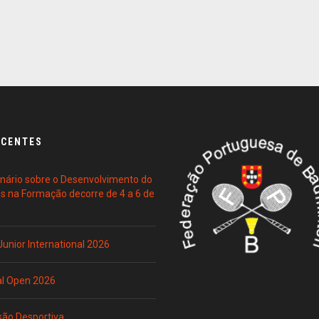
ECENTES
ário sobre o Desenvolvimento do
es na Formação decorre de 4 a 6 de
 Junior International 2026
al Open 2026
são Desportiva