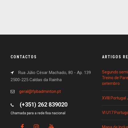
CONTACTOS
ARTIGOS R
Segundo semin
Rua Júlio César Machado, 80 - Ap. 139
Treino de Par
2500-225 Caldas da Rainha
setembro
geral@fpbadminton.pt
XVIII Portugal
(+351) 262 839020
VI U17 Portug
Chamada para a rede fixa nacional
Mapa de Inclu