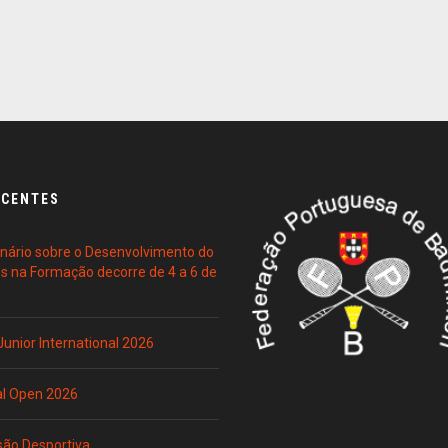
ECENTES
ário sobre o Desenvolvimento do
es na Formação decorre de 4 a 6 de
 Junior International 2026
al Open 2026
são Desportiva