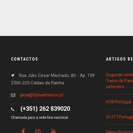
CONTACTOS
ARTIGOS R
Segundo semin
Rua Júlio César Machado, 80 - Ap. 139
Treino de Par
2500-225 Caldas da Rainha
setembro
geral@fpbadminton.pt
XVIII Portugal
(+351) 262 839020
VI U17 Portug
Chamada para a rede fixa nacional
Mapa de Inclu