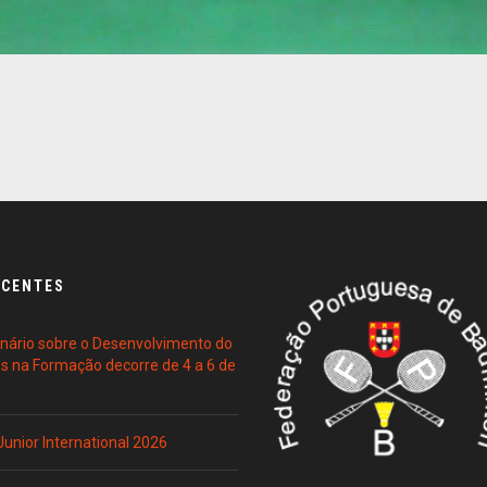
ECENTES
ário sobre o Desenvolvimento do
es na Formação decorre de 4 a 6 de
 Junior International 2026