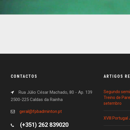
CONTACTOS
ARTIGOS R
Segundo semin
Rua Júlio César Machado, 80 - Ap. 139
Treino de Par
2500-225 Caldas da Rainha
setembro
geral@fpbadminton.pt
XVIII Portugal
(+351) 262 839020