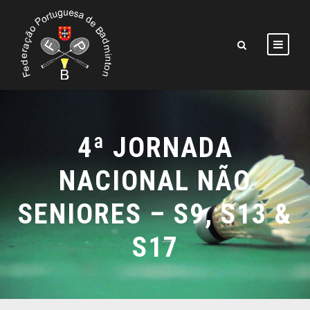
4ª JORNADA
NACIONAL NÃO
SENIORES – S9, S13 &
S17