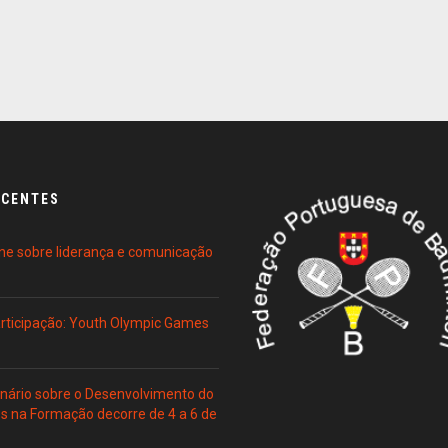
ECENTES
ne sobre liderança e comunicação
Participação: Youth Olympic Games
ário sobre o Desenvolvimento do
es na Formação decorre de 4 a 6 de