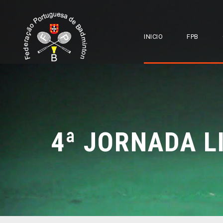
INICIO
FPB
4ª JORNADA L