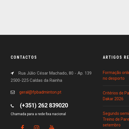
CONTACTOS
ARTIGOS R
Formação onli
Rua Júlio César Machado, 80 - Ap. 139
no desporto
2500-225 Caldas da Rainha
geral@fpbadminton.pt
Critérios de 
Dakar 2026
(+351) 262 839020
Segundo semin
Chamada para a rede fixa nacional
Treino de Par
setembro