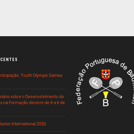
ECENTES
Participação: Youth Olympic Games
ário sobre o Desenvolvimento do
es na Formação decorre de 4 a 6 de
 Junior International 2026