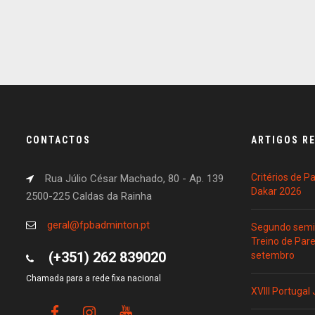
CONTACTOS
ARTIGOS R
Critérios de 
Rua Júlio César Machado, 80 - Ap. 139
Dakar 2026
2500-225 Caldas da Rainha
geral@fpbadminton.pt
Segundo semin
Treino de Par
(+351) 262 839020
setembro
Chamada para a rede fixa nacional
XVIII Portugal