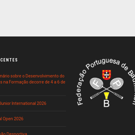
ECENTES
ário sobre o Desenvolvimento do
es na Formação decorre de 4 a 6 de
 Junior International 2026
al Open 2026
são Desportiva