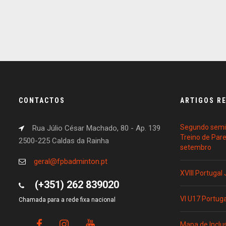
CONTACTOS
ARTIGOS R
Segundo semin
Rua Júlio César Machado, 80 - Ap. 139
Treino de Par
2500-225 Caldas da Rainha
setembro
geral@fpbadminton.pt
XVIII Portugal
(+351) 262 839020
VI U17 Portug
Chamada para a rede fixa nacional
Mapa de Inclu