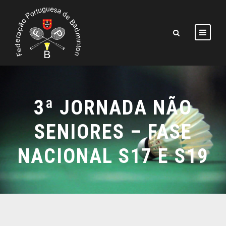
3ª JORNADA NÃO
SENIORES – FASE
NACIONAL S17 E S19