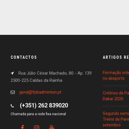
CONTACTOS
ARTIGOS R
Formação onli
Rua Júlio César Machado, 80 - Ap. 139
no desporto
2500-225 Caldas da Rainha
geral@fpbadminton.pt
Critérios de 
Dakar 2026
(+351) 262 839020
Segundo semin
Chamada para a rede fixa nacional
Treino de Par
setembro