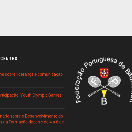
ECENTES
ne sobre liderança e comunicação
Participação: Youth Olympic Games
ário sobre o Desenvolvimento do
es na Formação decorre de 4 a 6 de