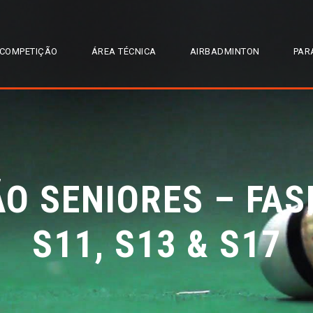
COMPETIÇÃO
ÁREA TÉCNICA
AIRBADMINTON
PAR
O SENIORES – FAS
S11, S13 & S17