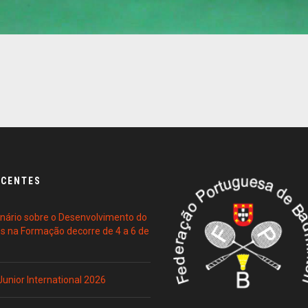
ECENTES
ário sobre o Desenvolvimento do
es na Formação decorre de 4 a 6 de
 Junior International 2026