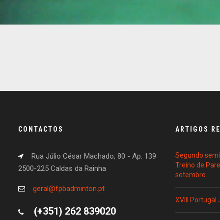
CONTACTOS
ARTIGOS R
Segundo semin
Rua Júlio César Machado, 80 - Ap. 139
Treino de Par
2500-225 Caldas da Rainha
setembro
geral@fpbadminton.pt
XVIII Portugal
(+351) 262 839020