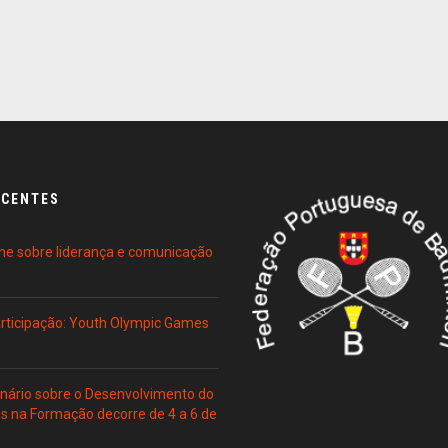
ECENTES
ne sobre liderança e comunicação
Participação: Youth Olympic Games
ário sobre o Desenvolvimento do
es na Formação decorre de 4 a 6 de