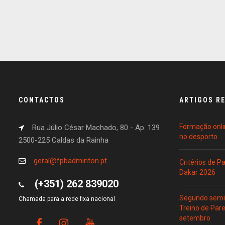
CONTACTOS
ARTIGOS R
Formação onli
Rua Júlio César Machado, 80 - Ap. 139
no desporto
2500-225 Caldas da Rainha
geral@fpbadminton.pt
Critérios de 
Dakar 2026
(+351) 262 839020
Segundo semin
Chamada para a rede fixa nacional
Treino de Par
setembro