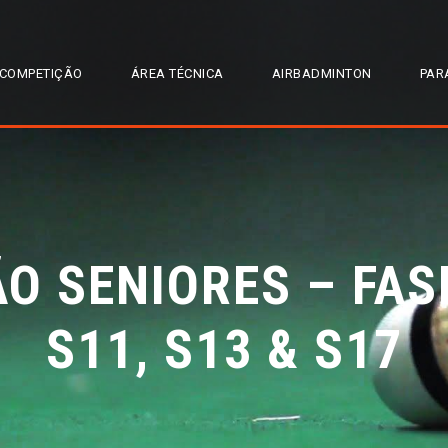
COMPETIÇÃO
ÁREA TÉCNICA
AIRBADMINTON
PAR
O SENIORES – FAS
S11, S13 & S17