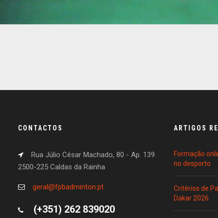
CONTACTOS
ARTIGOS R
Formação onli
Rua Júlio César Machado, 80 - Ap. 139
no desporto
2500-225 Caldas da Rainha
geral@fpbadminton.pt
Critérios de 
Dakar 2026
(+351) 262 839020