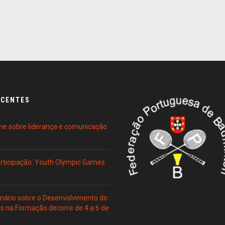
ECENTES
ne sobre liderança e comunicação
Participação: Youth Olympic Games
ário sobre o Desenvolvimento do
es na Formação decorre de 4 a 6 de