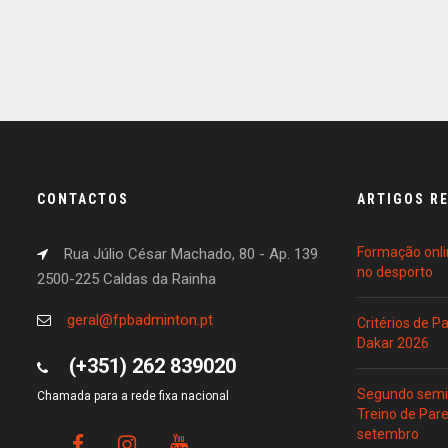
CONTACTOS
ARTIGOS R
Formação onli
Rua Júlio César Machado, 80 - Ap. 139
no desporto
2500-225 Caldas da Rainha
geral@fpbadminton.pt
Critérios de 
Dakar 2026
(+351) 262 839020
Segundo semin
Chamada para a rede fixa nacional
Treino de Par
setembro