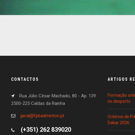
CONTACTOS
ARTIGOS R
Formação onli
Rua Júlio César Machado, 80 - Ap. 139
no desporto
2500-225 Caldas da Rainha
geral@fpbadminton.pt
Critérios de 
Dakar 2026
(+351) 262 839020