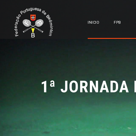
INICIO
FPB
1ª JORNADA 