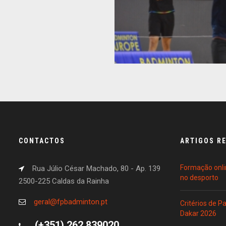
CONTACTOS
ARTIGOS R
Formação onli
Rua Júlio César Machado, 80 - Ap. 139
no desporto
2500-225 Caldas da Rainha
geral@fpbadminton.pt
Critérios de 
Dakar 2026
(+351) 262 839020