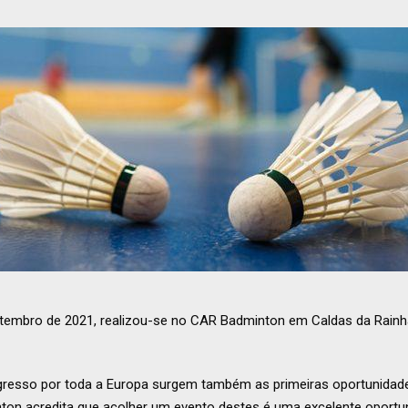
Setembro de 2021, realizou-se no CAR Badminton em Caldas da Rai
gresso por toda a Europa surgem também as primeiras oportunidade
on acredita que acolher um evento destes é uma excelente oportun