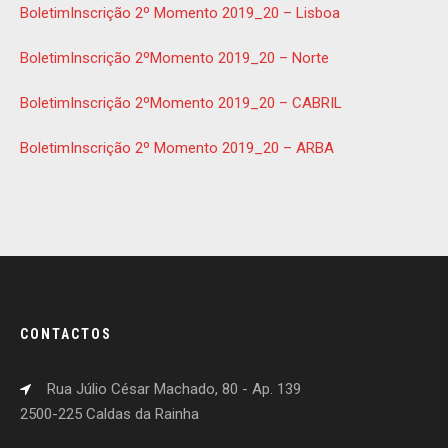
BoletimInscrição 2º Momento 2019_20 – Lisboa
BoletimInscrição 2ºMomento 2019_20 – Norte
BoletimInscrição 2ºMomento 2019_20 – CABRIL
BoletimInscrição 2º Momento 2019_20 – ARBA
CONTACTOS
Rua Júlio César Machado, 80 - Ap. 139
2500-225 Caldas da Rainha