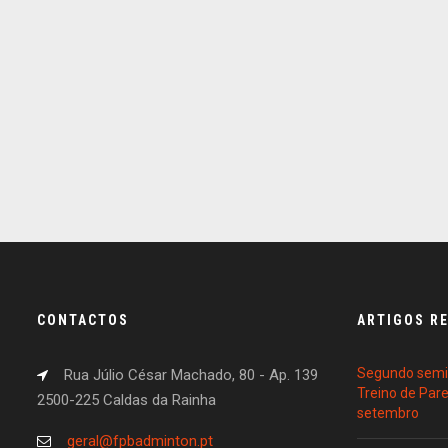
CONTACTOS
ARTIGOS R
Segundo semin
Rua Júlio César Machado, 80 - Ap. 139
Treino de Par
2500-225 Caldas da Rainha
setembro
geral@fpbadminton.pt