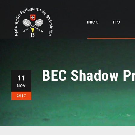
INICIO
FPB
BEC Shadow P
11
NOV
2017