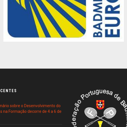
ECENTES
ário sobre o Desenvolvimento do
es na Formação decorre de 4 a 6 de