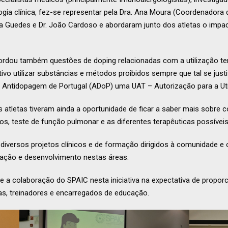
ogia clínica, fez-se representar pela Dra. Ana Moura (Coordenadora
ina Guedes e Dr. João Cardoso e abordaram junto dos atletas o impa
rdou também questões de doping relacionadas com a utilização tera
rtivo utilizar substâncias e métodos proibidos sempre que tal se jus
e Antidopagem de Portugal (ADoP) uma UAT – Autorização para a Uti
 atletas tiveram ainda a oportunidade de ficar a saber mais sobre 
eos, teste de função pulmonar e as diferentes terapêuticas possíveis
iversos projetos clínicos e de formação dirigidos à comunidade e 
ação e desenvolvimento nestas áreas.
 a colaboração do SPAIC nesta iniciativa na expectativa de propor
as, treinadores e encarregados de educação.