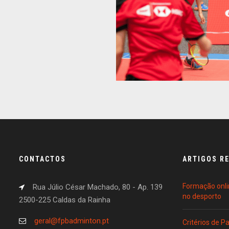
CONTACTOS
ARTIGOS R
Formação onli
Rua Júlio César Machado, 80 - Ap. 139
no desporto
2500-225 Caldas da Rainha
geral@fpbadminton.pt
Critérios de 