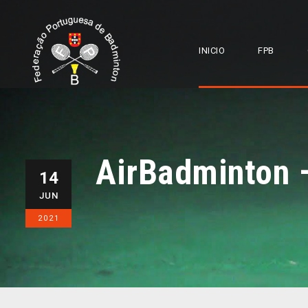
INICIO
FPB
AirBadminton 
14
JUN
2021