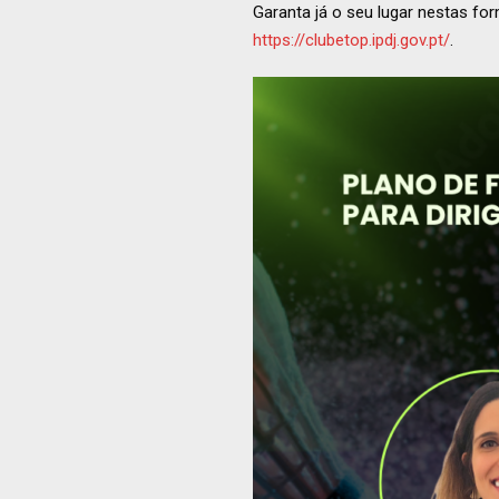
Garanta já o seu lugar nestas f
https://clubetop.ipdj.gov.pt/
.