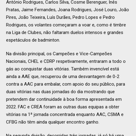
António Rodrigues, Carlos Silva, Cosme Berenguer, Inês
Pratas, Jaime Fernandes, Joana Rodrigues, José Louro, João
Pires, João Teixeira, Luís Durães, Pedro Lopes e Pedro
Rodrigues, os volantes começaram a voar e, como é timbre
na Liga de Clubes, não faltaram duelos intensos e grandes
espetáculos de badminton.
Na divisão principal, os Campeões e Vice-Campeões
Nacionais, CHEL e CDRP respetivamente, entraram a todo o
gás ao conquistar duas vitórias. Também invencível está
ainda a AAE que, recuperou de uma desvantagem de 0-2
contra a AAC para embalar, com apoio do seu público, para
duas vitórias nas duas jornadas do dia mostrando que
pretendem dar continuidade à boa forma apresentada em
2022. FAC e CREA foram as outras duas equipas a obter
vitórias na 1ª jornada concentrada enquanto AAC, CSMA e
CFBG não têm ainda qualquer encontro ganho.
Na segunda divisão, decorridas três jornadas, já só há uma