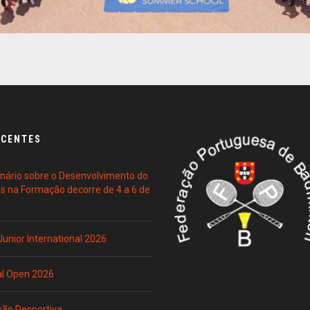
ECENTES
ário sobre o Desenvolvimento do
es na Formação decorre de 4 a 6 de
 Junior International 2026
al Open 2026
são Desportiva