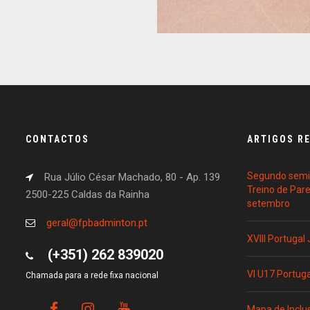
CONTACTOS
ARTIGOS R
Segundo semin
Rua Júlio César Machado, 80 - Ap. 139
Treino de Par
2500-225 Caldas da Rainha
setembro
geral@fpbadminton.pt
XVIII Portugal
(+351) 262 839020
VI U17 Portug
Chamada para a rede fixa nacional
Mapa de Inclu