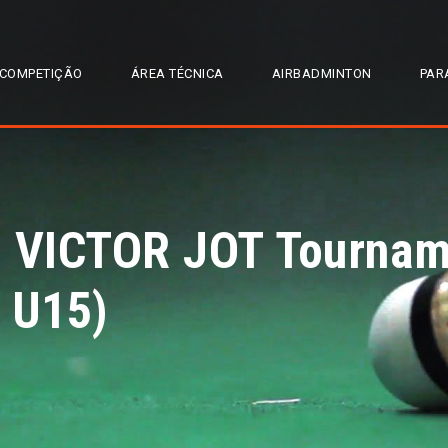
COMPETIÇÃO
ÁREA TÉCNICA
AIRBADMINTON
PAR
– VICTOR JOT Tourna
 U15)