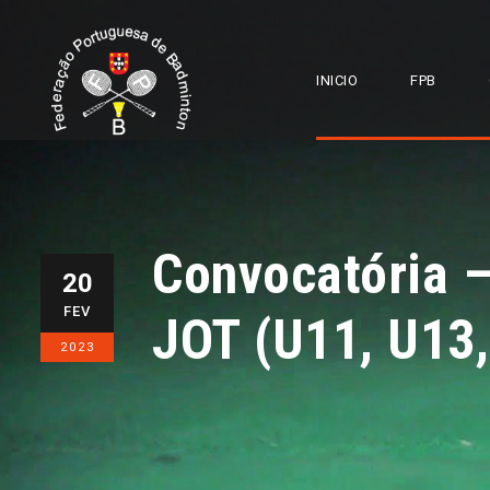
INICIO
FPB
Convocatória 
20
FEV
JOT (U11, U13,
2023